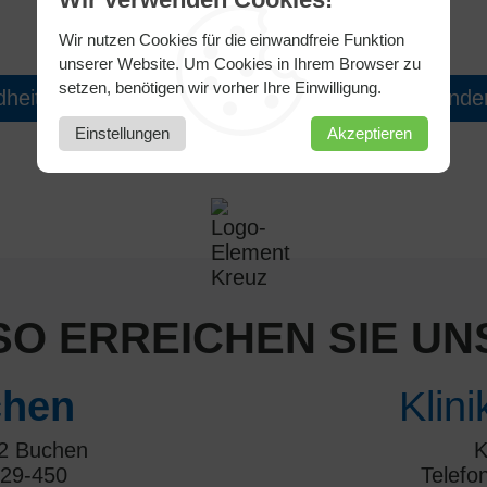
Wir nutzen Cookies für die einwandfreie Funktion
unserer Website. Um Cookies in Ihrem Browser zu
setzen, benötigen wir vorher Ihre Einwilligung.
eitslotse ersetzt keine ärztliche Diagnose, sondern
Einstellungen
Akzeptieren
SO ERREICHEN SIE UN
hen
Klin
22 Buchen
K
 29-450
Telefo