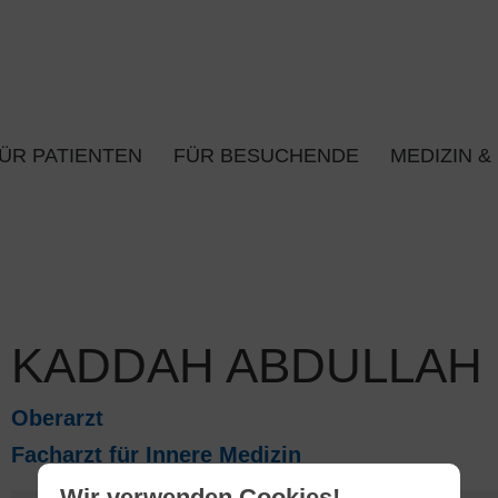
ÜR PATIENTEN
FÜR BESUCHENDE
MEDIZIN &
KADDAH ABDULLAH
Oberarzt
Facharzt für Innere Medizin
Wir verwenden Cookies!