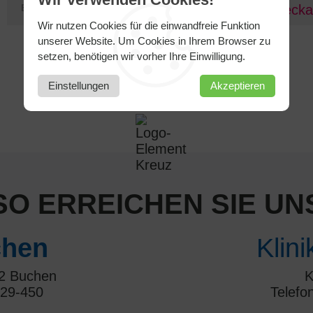
E-Mail
kaddah.abdullah@neckar
Wir nutzen Cookies für die einwandfreie Funktion
unserer Website. Um Cookies in Ihrem Browser zu
setzen, benötigen wir vorher Ihre Einwilligung.
Einstellungen
Akzeptieren
SO ERREICHEN SIE UN
hen
Klin
22 Buchen
K
 29-450
Telefo