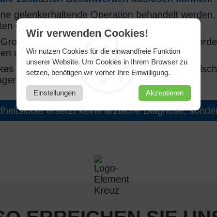
ine gelenkerhaltende Operation behandelt werden,
eten eines Hallux rigidus kommen kann.
Wir verwenden Cookies!
 Großzehengrundgelenk nicht mehr erhalten werde
Wir nutzen Cookies für die einwandfreie Funktion
uben und eine Titanplatte zum Einsatz kommen.
unserer Website. Um Cookies in Ihrem Browser zu
es kann der Fuß in der Regel in einem Spezialsch
setzen, benötigen wir vorher Ihre Einwilligung.
agen.
Einstellungen
Akzeptieren
eitslotse ersetzt keine ärztliche Diagnose, sondern