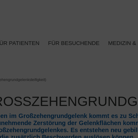
ÜR PATIENTEN
FÜR BESUCHENDE
MEDIZIN &
ehengrundgelenksteifigkeit)
GROSSZEHENGRUNDGE
hen im Großzehengrundgelenk kommt es zu Sc
 zunehmende Zerstörung der Gelenkflächen kom
oßzehengrundgelenkes. Es entstehen neu gebil
die zusätzlich Beschwerden auslösen können.