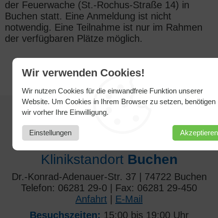
der Feuerwache (St.-Rochus-Straße 14) in
Buchen statt. Eine Anmeldung ist nicht
notwendig. Eine Teilnahme ist nur im Rahmen
der verfügbaren Plätze möglich.
Wir verwenden Cookies!
Wir nutzen Cookies für die einwandfreie Funktion unserer
Website. Um Cookies in Ihrem Browser zu setzen, benötigen
wir vorher Ihre Einwilligung.
SO ERREICHEN SIE UNS
Einstellungen
Akzeptieren
Klinikstandort
Buchen
Dr.-Konrad-Adenauer-Str. 37 | 74722 Buchen
Telefon: 06281 29-0 | Fax: 06281 29-450
Anfahrt
|
E-Mail
Besuchszeiten:
15:00 bis 19:00 Uhr