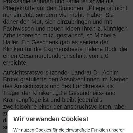
Praxisanleiterinnen und -anleiter sowie die
Pflegekräfte auf den Stationen. „Pflege ist nicht
nur ein Job, sondern viel mehr. Haben Sie
daher den Mut, sich einzubringen und mit
Fachwissen und neuen Ideen Ihren zukünftigen
Arbeitsbereich mitzugestalten“, so Michelle
Haller. Ein Geschenk gab es seitens der
Kliniken für die Examensbeste Helene Bodi, die
einen Gesamtnotendurchschnitt von 1,0
erreichte.
Aufsichtsratsvorsitzender Landrat Dr. Achim
Brötel gratulierte den Absolventinnen im Namen
des Aufsichtsrats und des Landkreises als
Träger der Kliniken: „Die Gesundheits- und
Krankenpflege ist und bleibt jedenfalls
zweifelsohne einer der anspruchsvollsten, aber
zugleich auch einer der faszinierendsten Berufe,
Wir verwenden Cookies!
die es gibt. Deshalb bin ich sehr froh, dass Sie
sich gerade dafür entschieden haben“, betonte
Wir nutzen Cookies für die einwandfreie Funktion unserer