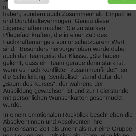
vergangenen drei Jahren bewiesen, dass Sie
nicht nur Fachwissen und Können erworben
haben, sondern auch Zusammenhalt, Empathie
und Durchhaltevermögen. Genau diese
Eigenschaften machen Sie zu starken
Pflegefachkräften, die in einer Zeit des
Fachkräftemangels von unschätzbarem Wert
sind.“ Besonders hervorgehoben wurde dabei
auch der Teamgeist der Klasse: „Sie haben
gelernt, dass ein Team gerade dann stark ist,
wenn es nach Konflikten zusammenfindet“, so
die Schulleitung. Symbolisch stand dafür der
„Baum des Kurses“, der während der
Ausbildung gewachsen ist und zur Feierstunde
mit persönlichen Wunschkarten geschmückt
wurde.
In einem emotionalen Rückblick beschrieben die
Absolventinnen und Absolventen ihre
gemeinsame Zeit als „mehr als nur eine Gruppe
von Lernenden – wir sind ein Team, eine kleine