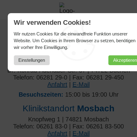
Wir verwenden Cookies!
Wir nutzen Cookies für die einwandfreie Funktion unserer
SO ERREICHEN SIE UNS
Website. Um Cookies in Ihrem Browser zu setzen, benötigen
wir vorher Ihre Einwilligung.
Klinikstandort
Buchen
Einstellungen
Akzeptieren
Dr.-Konrad-Adenauer-Str. 37 | 74722 Buchen
Telefon: 06281 29-0 | Fax: 06281 29-450
Anfahrt
|
E-Mail
Besuchszeiten:
15:00 bis 19:00 Uhr
Klinikstandort
Mosbach
Knopfweg 1 | 74821 Mosbach
Telefon: 06261 83-0 | Fax: 06261 83-500
Anfahrt
|
E-Mail